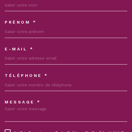
PRÉNOM *
E-MAIL *
TÉLÉPHONE *
MESSAGE *
TRAD_MELTEM_VOREDEMAND