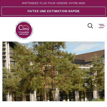
Aller
Aller
Aller
Aller
N'ATTENDEZ PLUS POUR VENDRE VOTRE BIEN
à
à
au
au
FAITES UNE ESTIMATION RAPIDE
:
la
menu
contenu
recherche
principal
ACCUEIL
ACHETER
VENDRE
BIENS V
BLOG
CONTACT