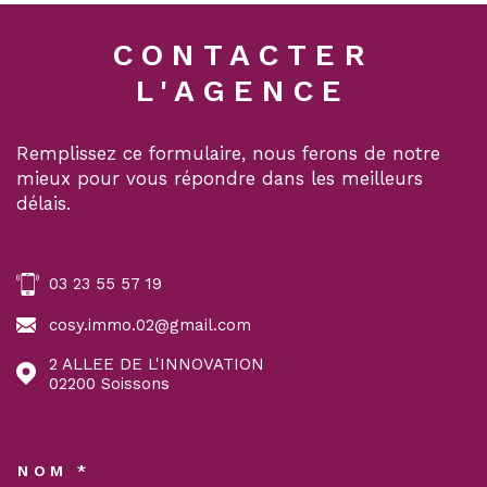
CONTACTER
L'AGENCE
Remplissez ce formulaire, nous ferons de notre
mieux pour vous répondre dans les meilleurs
délais.
03 23 55 57 19
cosy.immo.02@gmail.com
2 ALLEE DE L'INNOVATION
02200
Soissons
NOM *
TRAD_MELTEM_VOSCOORDON