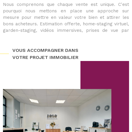
Nous comprenons que chaque vente est unique. C'est
pourquoi nous mettons en place une approche sur
mesure pour mettre en valeur votre bien et attirer les
bons acheteurs. Estimation offerte, home-staging virtuel,
garden-staging, vidéos immersives, prises de vue par
drone et photos professionnelles : nous soignons chaque
détail pour maximiser l’impact de votre annonce.
Grâce à des visites virtuelles interactives et une
VOUS ACCOMPAGNER DANS
campagne de communication ciblée, nous vous aidons à
VOTRE PROJET IMMOBILIER
vendre dans les meilleures conditions et délais optimisés.
À la recherche d’un bien
?
Trouver la maison ou l’appartement idéal demande du
temps et de la réactivité. En rejoignant notre programme
VIP acquéreur, vous accédez en avant-première aux
nouveaux biens disponibles, qu'il s'agisse d'une
maison à