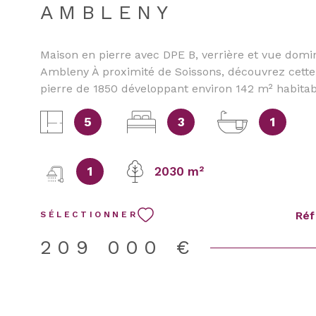
AMBLENY
Maison en pierre avec DPE B, verrière et vue domi
Ambleny À proximité de Soissons, découvrez cett
pierre de 1850 développant environ 142 m² habita
environnement calme et verdoyant. Son DPE B con
5
3
1
avantage particulièrement rare pour une maison 
Elle bénéficie d’une pompe à chaleur réversible a
chauffage et la climatisation, d’un poêle à granulé
1
2030 m²
cheminée double foyer et d’une isolation performa
un bon confort thermique en toute saison. Une m
ancienne lumineuse et atypique Le rez-de-chaus
Réf
SÉLECTIONNER
comprend une pièce de vie chaleureuse avec ch
double foyer, prolongée par un salon pouvant, sel
209 000 €
besoins, être aménagé en chambre. La maison se 
par son espace vitré sous verrière zénithale. Baig
et équipé d’un poêle à granulés, cet espace peut a
jardin d’hiver, un salon, un bureau ou un atelier c