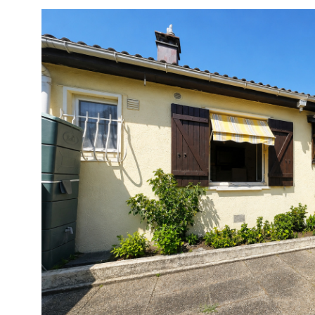
cuisine indépendante aménagée et équipée, une b
des toilettes séparées complètent ce niveau. La co
permet également d’envisager la création d’une sa
rez-de-chaussée afin d’organiser une vie de plain-
projet d’aménagement est disponible pour aider le
acquéreurs à se projeter. À l’étage, une mezzanin
actuellement utilisée comme bureau dessert : u
avec salle de bains, toilettes et dressing ; une sec
chambre avec un espace attenant pouvant servir d
de bureau ou de coin nuit complémentaire. Des e
organisés sur plusieurs niveaux La propriété est 
une parcelle cadastrale de 2 030 m² présentant u
VOIR LE B
configuration en hauteur. Les espaces extérieurs s
en plusieurs paliers. La partie basse accueille la 
terrasse intime et les différentes annexes. En pren
hauteur, le terrain dévoile une vue dégagée sur le v
forêt environnante. Cette configuration conviendra
particulièrement aux acquéreurs recherchant un
environnement naturel, une vue dominante et diff