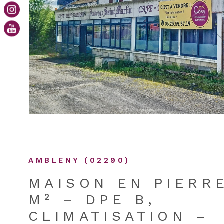
Garance vous est proposée par Sandrine Dumont,
commerciale enregistrée au RC de Soissons sous
VOIR LE B
877 759 308. Pour découvrir ce bien, appelez nou
06.75.56.22.27 Les informations sur les risques a
bien est exposé sont disponibles sur le site Géori
AMBLENY (02290)
MAISON EN PIERRE
M² – DPE B,
CLIMATISATION –