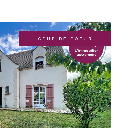
RER
VOIR LES
23
ANNONCES
RÉINITIALISER LES FILTRES
COUP DE COEUR
IR LE BIEN