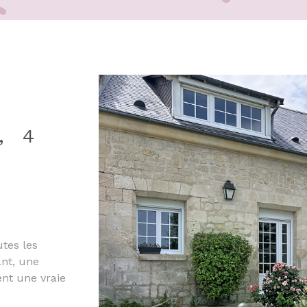
les sur le
E
, 4
utes les
ant, une
VO
ent une vraie
on‑séjour avec