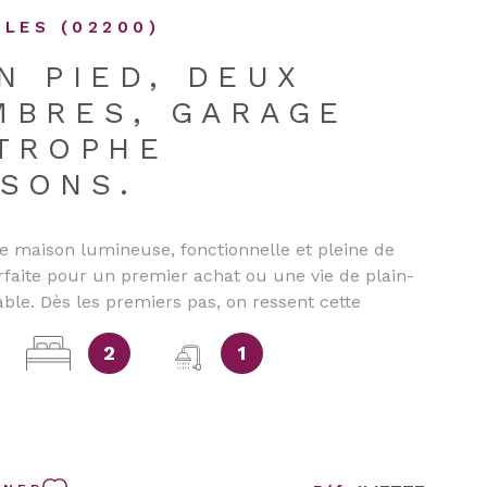
LES (02200)
N PIED, DEUX
MBRES, GARAGE
ITROPHE
SSONS.
e maison lumineuse, fonctionnelle et pleine de
arfaite pour un premier achat ou une vie de plain-
able. Dès les premiers pas, on ressent cette
aisible que seules les maisons de plain-pied
2
1
. La lumière traverse le salon‑séjour et glisse
une terrasse à l’autre, comme pour inviter à
rofiter, à respirer. Sa cuisine aménagée et équipée
 des moments simples : un café du matin, une
eau qui réchauffe la maison, une conversation
 peu plus longtemps que prévu. Ses deux