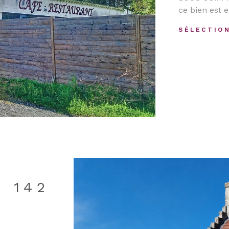
 Agente
ce bien est 
 le numéro
IEN
SÉLECTIO
s au
uxquels ce
sques
 142