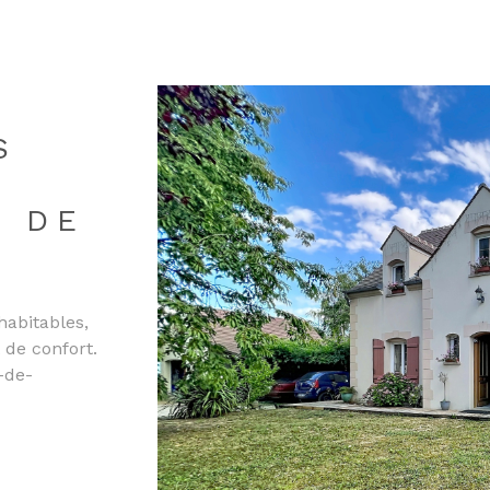
R
Budget
FILT
S
E DE
habitables,
 de confort.
-de-
VO
le pièce de
r un salon-
ns ainsi
rois