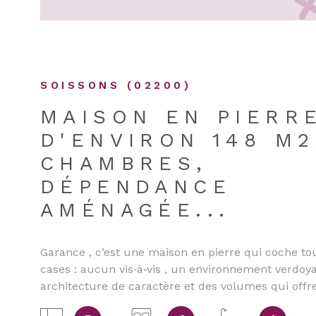
risques auxquels ce bien est exposé sont disponib
site Géorisques
SOISSONS (02200)
MAISON EN PIERR
D'ENVIRON 148 M2
CHAMBRES,
DÉPENDANCE
AMÉNAGÉE...
Garance , c’est une maison en pierre qui coche to
cases : aucun vis‑à‑vis , un environnement verdoy
architecture de caractère et des volumes qui offr
qualité de vie. À l’intérieur, vous profitez d’un sal