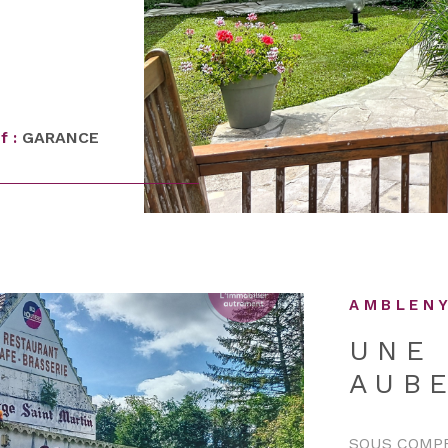
pée , et de
outres , les
authenticité.
 rangement
0 m² de
e . La
f :
GARANCE
n espace de
 moments de
e aménagée
alon , salle
e
ale , un
jet de
AMBLENY
 maison :
le pour
UNE
402 - GES 15,
AUBE
ntre 4750 et
risques
risques.fr
SOUS COMPRO