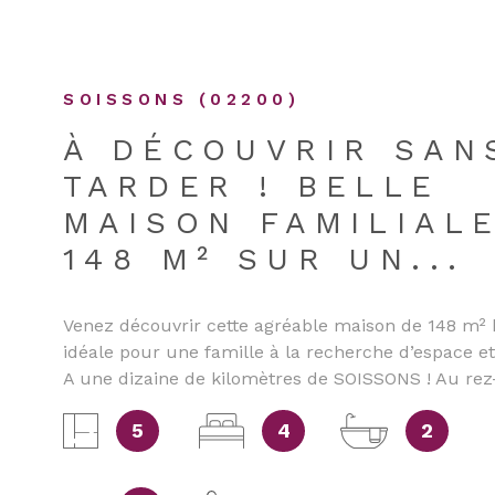
ESTIME
DE L'ANCIEN
Type de bien
DE L'ANCIEN
SOISSONS (02200)
À DÉCOUVRIR SAN
TARDER ! BELLE
MAISON FAMILIAL
148 M² SUR UN...
Venez découvrir cette agréable maison de 148 m² 
idéale pour une famille à la recherche d’espace et
A une dizaine de kilomètres de SOISSONS ! Au rez
chaussée, vous trouverez un hall d’entrée, une bel
5
4
2
vie lumineuse composée d’une cuisine ouverte su
séjour de 43,91 m², une chambre, une salle de bai
qu’un WC indépendant. À l’étage, la maison offre t