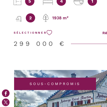
5
4
1
cheminée , d’une grande cuisine aménagée et équi
quatre chambres confortables. Les tomettes , les p
murs de pierre : chaque détail apporte chaleur et 
2
1938 m²
Les caves complètent l’ensemble, parfait pour le
ou les amateurs de vin. À l’extérieur, près de 2 00
terrain s’ouvrent sur une vue panoramique dégagé
Ré
SÉLECTIONNER
terrasse en pierre, baignée de lumière, devient u
vie à part entière, idéal pour les repas d’été, les
299 000 €
détente ou les soirées entre amis. La dépendanc
de plus de 50 m² est un véritable atout : cuisine , s
de douches avec WC , grande chambre . Un espac
indépendant, prêt à accueillir une profession libér
studio d’amis , un logement autonome , ou un pro
maison d’hôtes . Garance n’est pas seulement une
c’est une opportunité rare, un lieu où l’on s’instal
SOUS-COMPROMIS
profiter, entreprendre, recevoir… et respirer. DPE 
estimation annuelle des coûts de consommation e
6490 € abonnements compris. Pour connaître les 
éventuels liés à ce bien, rendez-vous sur www.géo