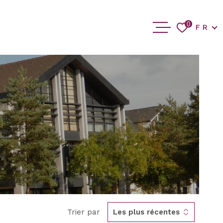
Langue
0
FR
ACCUEIL
ACHETER
VENDRE
BIENS VEN
BLOG
CONTACT
Trier par
Les plus récentes