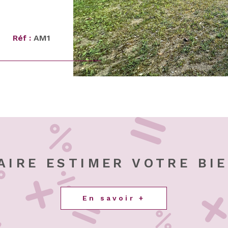
c son
ne douche et
s profiterez
Réf :
AM1
les moments
une grande
 celui-ci se
de
lier, espace
ement
rès
ant de
tion des
AIRE ESTIMER VOTRE BI
et 3 250 €,
isques liés à
Cette maison
En savoir +
mmercial
 Une visite ?
ur les