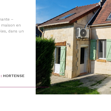
nante –
e maison en
bles, dans un
VO
stitue un
ancienne.
ssurant le
s, d’une
nte, offrant
aison
sée
 :
HORTENSE
eminée
on les
distingue
né de lumière
ccueillir un
réatif. Une