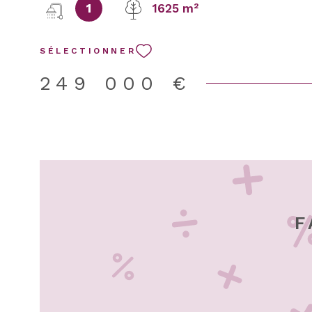
1
1625 m²
chambres, dont une spacieuse suite de 18 m² ave
dressing, ainsi qu’une salle de bains équipée d’u
d’une baignoire, et un WC séparé À l’extérieur, vou
SÉLECTIONNER
d’un magnifique terrain de 1 625 m², idéal pour 
de détente en famille ou entre amis, ainsi que d’
249 000 €
terrasse. Un garage complète le bien. À l’arrière de
trouve une pièce entièrement aménagée, offrant 
nombreuses possibilités (bureau, salle de jeux, ate
indépendant…). Les combles du garage sont égal
aménagés, apportant un espace supplémentaire t
appréciable. Une maison aux beaux volumes, offr
nombreuses possibilités d’aménagement, dans un
environnement agréable. DPE : D - GES : D, estima
F
coûts annuels du logement compris entre 2 360 € 
abonnement inclus. Pour connaître les éventuels r
ce bien, rendez-vous sur www.georisques.gouv.fr 
vous est présentée par Adrien Marthon, Agent Co
enregistré au RC de Soissons sous le n°882306301.
Appelez nous au 06.52.66.88.83 Les informations s