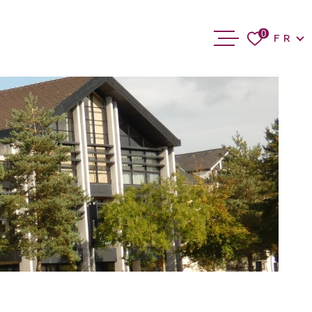
Langue
0
FR
ACCUEIL
ACHETER
VENDRE
BIENS VEN
BLOG
CONTACT