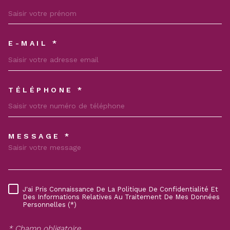
E-MAIL *
TÉLÉPHONE *
MESSAGE *
TRAD_MELTEM_VOREDEMAND
J'ai Pris Connaissance De La Politique De Confidentialité Et
RÈGLEMENTATION
Des Informations Relatives Au Traitement De Mes Données
Personnelles (*)
* Champ obligatoire