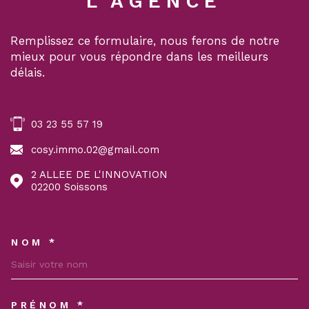
L'AGENCE
Remplissez ce formulaire, nous ferons de notre
mieux pour vous répondre dans les meilleurs
délais.
03 23 55 57 19
cosy.immo.02@gmail.com
2 ALLEE DE L'INNOVATION
02200
Soissons
NOM *
TRAD_MELTEM_VOSCOORDON
PRÉNOM *