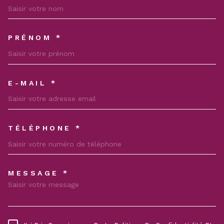
PRÉNOM *
E-MAIL *
TÉLÉPHONE *
MESSAGE *
TRAD_MELTEM_VOREDEMAND