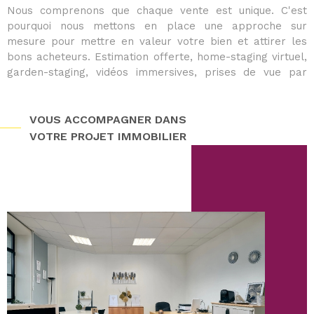
Nous comprenons que chaque vente est unique. C'est
pourquoi nous mettons en place une approche sur
mesure pour mettre en valeur votre bien et attirer les
bons acheteurs. Estimation offerte, home-staging virtuel,
garden-staging, vidéos immersives, prises de vue par
drone et photos professionnelles : nous soignons chaque
détail pour maximiser l’impact de votre annonce.
Grâce à des visites virtuelles interactives et une
VOUS ACCOMPAGNER DANS
campagne de communication ciblée, nous vous aidons à
VOTRE PROJET IMMOBILIER
vendre dans les meilleures conditions et délais optimisés.
À la recherche d’un bien
?
Trouver la maison ou l’appartement idéal demande du
temps et de la réactivité. En rejoignant notre programme
VIP acquéreur, vous accédez en avant-première aux
nouveaux biens disponibles, qu'il s'agisse d'une
maison à