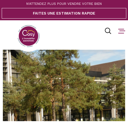
Aller
Aller
Aller
Aller
N'ATTENDEZ PLUS POUR VENDRE VOTRE BIEN
à
à
au
au
FAITES UNE ESTIMATION RAPIDE
:
la
menu
contenu
recherche
principal
ACCUEIL
ACHETER
VENDRE
BIENS V
BLOG
CONTACT