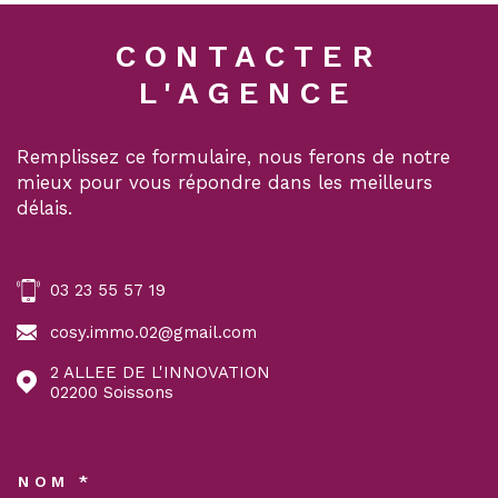
CONTACTER
L'AGENCE
Remplissez ce formulaire, nous ferons de notre
mieux pour vous répondre dans les meilleurs
délais.
03 23 55 57 19
cosy.immo.02@gmail.com
2 ALLEE DE L'INNOVATION
02200
Soissons
NOM *
TRAD_MELTEM_VOSCOORDON