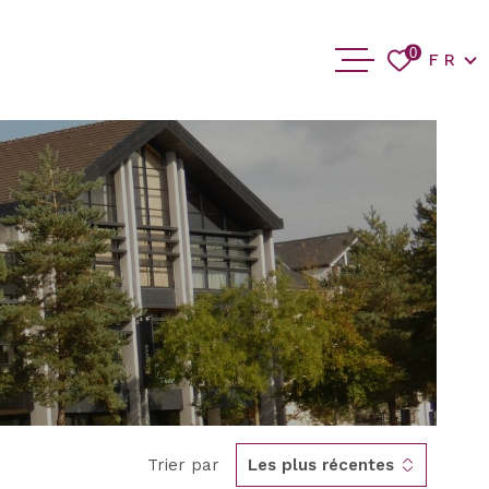
Langue
0
FR
ACCUEIL
ACHETER
VENDRE
BIENS VEN
BLOG
CONTACT
Trier par
Les plus récentes