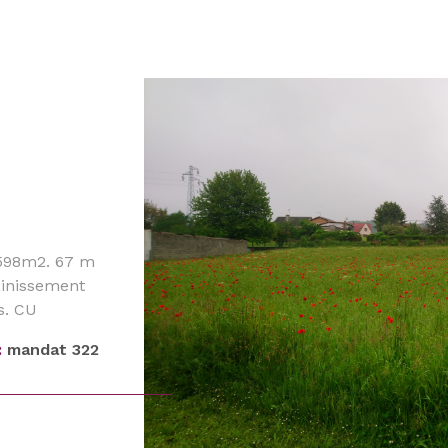
R
on
1
Budget
FILT
3598m2. 67 m
VO
sainissement
s. CU
raires
:
mandat 322