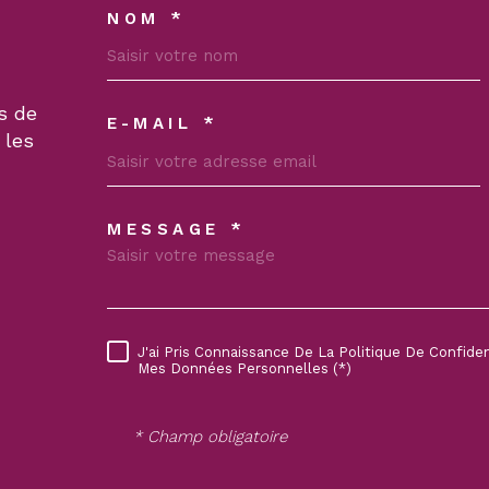
NOM *
TRAD_MELTEM_VOSC
s de
E-MAIL *
 les
MESSAGE *
TRAD_MELTEM_VORE
J'ai Pris Connaissance De La Politique De Confide
RÈGLEMENTATION
Mes Données Personnelles (*)
* Champ obligatoire