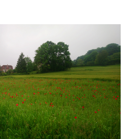
RER
VOIR LES
1
ANNONCES
RÉINITIALISER LES FILTRES
IR LE BIEN