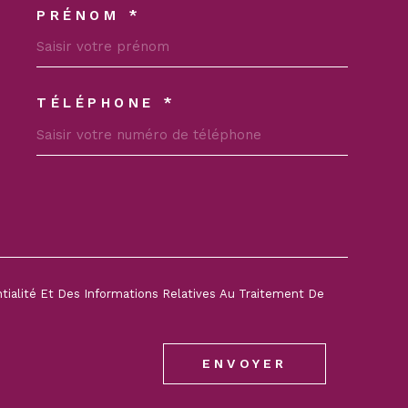
PRÉNOM *
OORDONNEES
TÉLÉPHONE *
DEMANDE
ntialité Et Des Informations Relatives Au Traitement De
ENVOYER