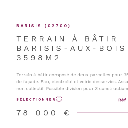
ESTIME
DE L'ANCIEN
Localisati
1
Type de bien
DE L'ANCIEN
BARISIS (02700)
Terrain à batir
02700 - Barisis
TERRAIN À BÂTIR
BARISIS-AUX-BOIS
3598M2
Terrain à bâtir composé de deux parcelles pour 
de façade. Eau, électrcité et voirie desservies. As
non collectif. Possible division pour 3 construction
opérationnel disponible. Non soumis au DPE. Hono
Réf 
SÉLECTIONNER
charge vendeur.
78 000 €