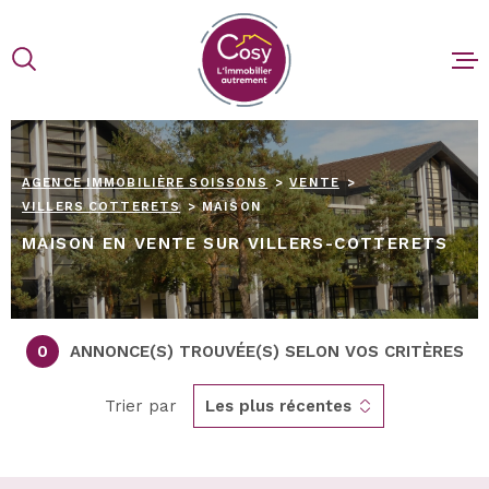
Aller
Aller
Aller
Aller
à
à
au
au
:
la
menu
contenu
recherche
principal
ACCUEIL
AGENCE IMMOBILIÈRE SOISSONS
VENTE
ACHETER
VILLERS COTTERETS
MAISON
MAISON EN VENTE SUR VILLERS-COTTERETS
VENDRE
BIENS V
0
ANNONCE(S) TROUVÉE(S) SELON VOS CRITÈRES
BLOG
Trier par
Les plus récentes
CONTACT