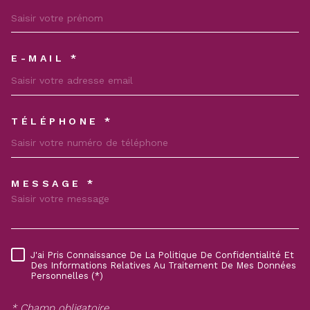
E-MAIL *
TÉLÉPHONE *
MESSAGE *
TRAD_MELTEM_VOREDEMAND
J'ai Pris Connaissance De La Politique De Confidentialité Et
RÈGLEMENTATION
Des Informations Relatives Au Traitement De Mes Données
Personnelles (*)
* Champ obligatoire