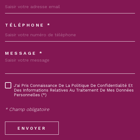
TÉLÉPHONE *
MESSAGE *
TRAD_MELTEM_VOREDEMAND
J'ai Pris Connaissance De La Politique De Confidentialité Et
RÈGLEMENTATION
Des Informations Relatives Au Traitement De Mes Données
Personnelles (*)
* Champ obligatoire
ENVOYER