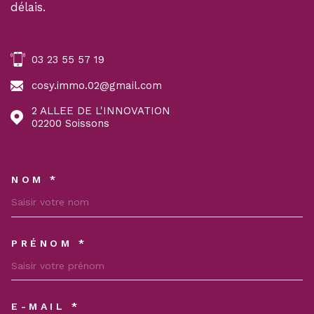
délais.
03 23 55 57 19
cosy.immo.02@gmail.com
2 ALLEE DE L'INNOVATION
02200
Soissons
NOM *
TRAD_MELTEM_VOSCOORDON
PRÉNOM *
E-MAIL *