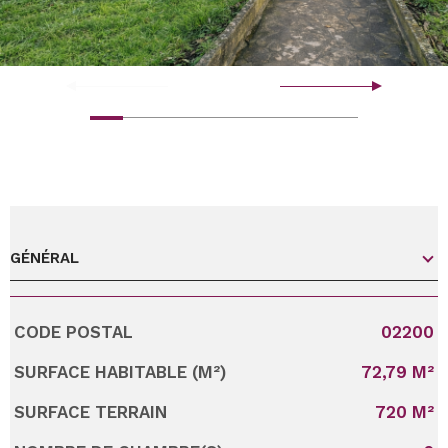
GÉNÉRAL
CODE POSTAL
02200
Caractérisque
Valeurs
SURFACE HABITABLE (M²)
72,79 M²
SURFACE TERRAIN
720 M²