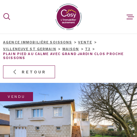
Aller
Aller
Aller
Aller
à
à
au
au
:
la
menu
contenu
recherche
principal
ACCUEIL
AGENCE IMMOBILIÈRE SOISSONS
VENTE
VILLENEUVE ST GERMAIN
MAISON
T3
PLAIN PIED AU CALME AVEC GRAND JARDIN CLOS PROCHE
ACHETER
SOISSONS
RETOUR
VENDRE
BIENS V
VENDU
BLOG
CONTACT