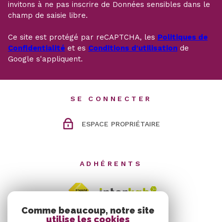
invitons à ne pas inscrire de Données sensibles dans le
champ de saisie libre.
Ce site est protégé par reCAPTCHA, les
Politiques de
Confidentialité
et es
Conditions d'utilisation
de
Google s'appliquent.
SE CONNECTER
ESPACE PROPRIÉTAIRE
ADHÉRENTS
Comme beaucoup, notre site
utilise les cookies