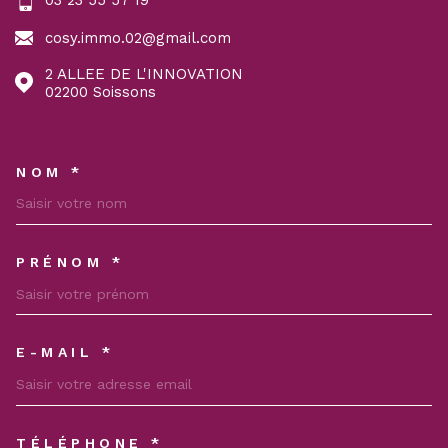
cosy.immo.02@gmail.com
2 ALLEE DE L'INNOVATION
02200
Soissons
NOM *
TRAD_MELTEM_VOSCOORDON
PRÉNOM *
E-MAIL *
TÉLÉPHONE *