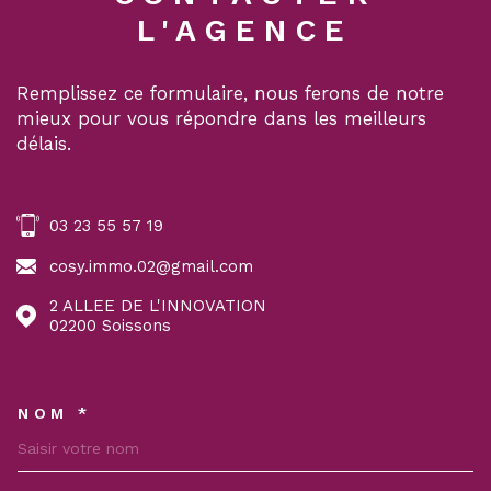
L'AGENCE
Remplissez ce formulaire, nous ferons de notre
mieux pour vous répondre dans les meilleurs
délais.
03 23 55 57 19
cosy.immo.02@gmail.com
2 ALLEE DE L'INNOVATION
02200
Soissons
NOM *
TRAD_MELTEM_VOSCOORDON