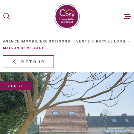
Aller
Aller
Aller
Aller
à
à
au
au
:
la
menu
contenu
recherche
principal
ACCUEIL
AGENCE IMMOBILIÈRE SOISSONS
VENTE
BUCY LE LONG
MAISON DE VILLAGE
ACHETER
RETOUR
VENDRE
VENDU
BIENS V
BLOG
CONTACT