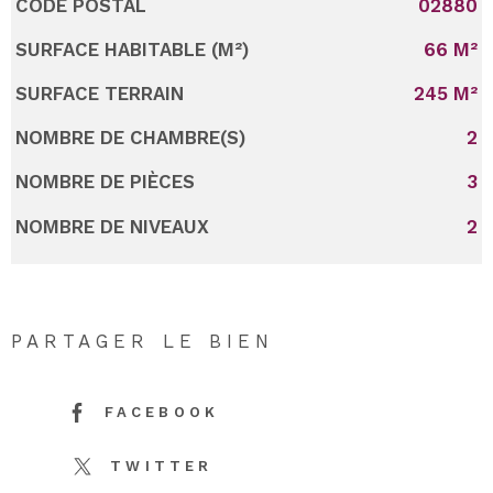
CODE POSTAL
02880
Caractérisque
Valeurs
SURFACE HABITABLE (M²)
66 M²
SURFACE TERRAIN
245 M²
NOMBRE DE CHAMBRE(S)
2
NOMBRE DE PIÈCES
3
NOMBRE DE NIVEAUX
2
PARTAGER LE BIEN
FACEBOOK
TWITTER