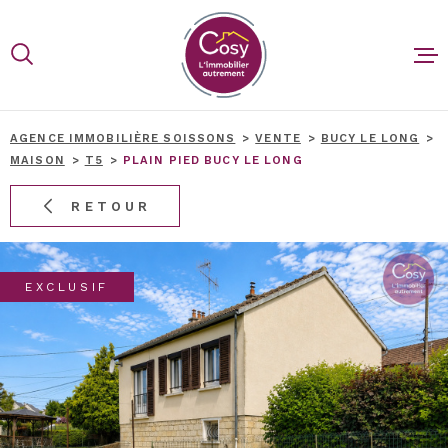
Aller
Aller
Aller
Aller
à
à
au
au
:
la
menu
contenu
recherche
principal
ACCUEIL
AGENCE IMMOBILIÈRE SOISSONS
VENTE
BUCY LE LONG
MAISON
T5
PLAIN PIED BUCY LE LONG
ACHETER
RETOUR
VENDRE
EXCLUSIF
BIENS V
BLOG
CONTACT