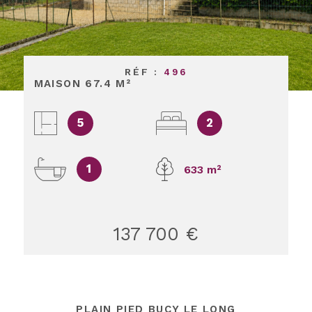
RÉF :
496
MAISON 67.4 M²
5
2
1
633 m²
137 700 €
PLAIN PIED BUCY LE LONG