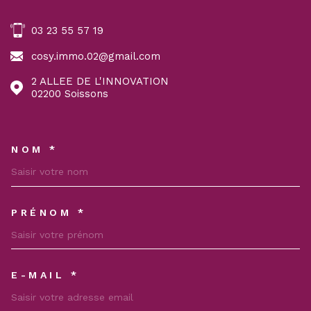
03 23 55 57 19
cosy.immo.02@gmail.com
2 ALLEE DE L'INNOVATION
02200
Soissons
NOM *
TRAD_MELTEM_VOSCOORDON
PRÉNOM *
E-MAIL *