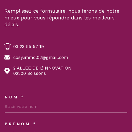
Remplissez ce formulaire, nous ferons de notre
mieux pour vous répondre dans les meilleurs
délais.
03 23 55 57 19
cosy.immo.02@gmail.com
2 ALLEE DE L'INNOVATION
02200
Soissons
NOM *
TRAD_MELTEM_VOSCOORDON
PRÉNOM *