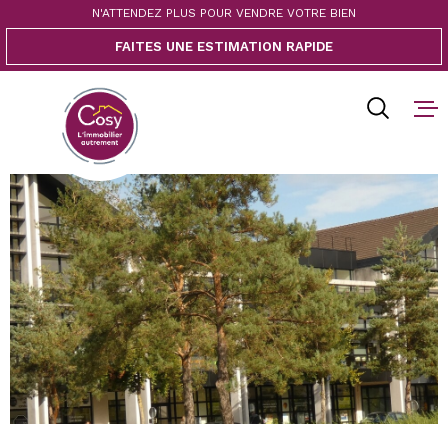
Aller
Aller
Aller
Aller
N'ATTENDEZ PLUS POUR VENDRE VOTRE BIEN
à
à
au
au
FAITES UNE ESTIMATION RAPIDE
:
la
menu
contenu
recherche
principal
ACCUEIL
ACHETER
VENDRE
BIENS V
BLOG
CONTACT