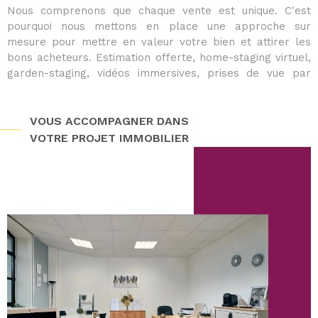
Nous comprenons que chaque vente est unique. C'est
pourquoi nous mettons en place une approche sur
mesure pour mettre en valeur votre bien et attirer les
bons acheteurs. Estimation offerte, home-staging virtuel,
garden-staging, vidéos immersives, prises de vue par
drone et photos professionnelles : nous soignons chaque
détail pour maximiser l’impact de votre annonce.
Grâce à des visites virtuelles interactives et une
VOUS ACCOMPAGNER DANS
campagne de communication ciblée, nous vous aidons à
VOTRE PROJET IMMOBILIER
vendre dans les meilleures conditions et délais optimisés.
À la recherche d’un bien
?
Trouver la maison ou l’appartement idéal demande du
temps et de la réactivité. En rejoignant notre programme
VIP acquéreur, vous accédez en avant-première aux
nouveaux biens disponibles, qu'il s'agisse d'une
maison à