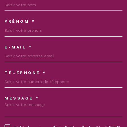
PRÉNOM *
E-MAIL *
TÉLÉPHONE *
MESSAGE *
TRAD_MELTEM_VOREDEMAND