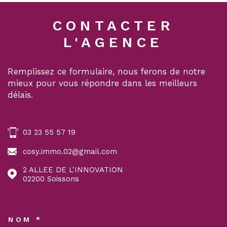
CONTACTER
L'AGENCE
Remplissez ce formulaire, nous ferons de notre
mieux pour vous répondre dans les meilleurs
délais.
03 23 55 57 19
cosy.immo.02@gmail.com
2 ALLEE DE L'INNOVATION
02200
Soissons
NOM *
TRAD_MELTEM_VOSCOORDON