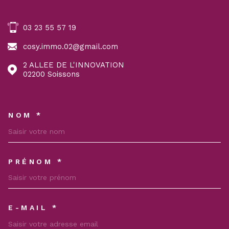
03 23 55 57 19
cosy.immo.02@gmail.com
2 ALLEE DE L'INNOVATION
02200
Soissons
NOM *
TRAD_MELTEM_VOSCOORDON
PRÉNOM *
E-MAIL *