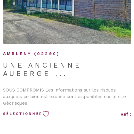
Sandrine Dumont, Agente commerciale enregistrée au RC
de Soissons sous le numéro 877 759 308. Pour découvrir
ce bien, appelez nous au 06.75.56.22.27 Les informations
sur les risques auxquels ce bien est exposé sont
disponibles sur le site Géorisques
AMBLENY (02290)
UNE ANCIENNE
AUBERGE ...
SOUS COMPROMIS Les informations sur les risques
auxquels ce bien est exposé sont disponibles sur le site
Géorisques
Réf :
SÉLECTIONNER