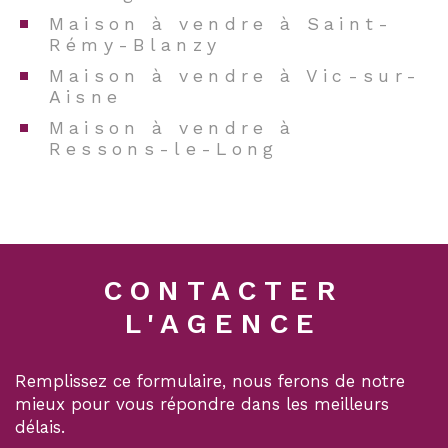
présentée par Adrien Marthon, Agent Commercial
Maison à vendre à Saint-
enregistré au RC de Soissons sous le n°882306301.
Rémy-Blanzy
Maison à vendre à Vic-sur-
Aisne
Maison à vendre à
Ressons-le-Long
CONTACTER
L'AGENCE
Remplissez ce formulaire, nous ferons de notre
mieux pour vous répondre dans les meilleurs
délais.