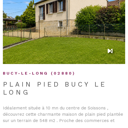
VOIR LE BIEN
BUCY-LE-LONG (02880)
PLAIN PIED BUCY LE
LONG
Idéalement située à 10 mn du centre de Soissons ,
découvrez cette charmante maison de plain pied plantée
sur un terrain de 548 m2 . Proche des commerces et
écoles , Rose , c'est le nom que nous lui donnerons, vous