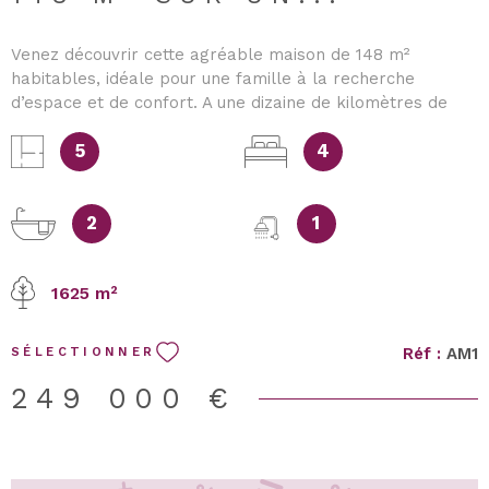
Venez découvrir cette agréable maison de 148 m²
habitables, idéale pour une famille à la recherche
d’espace et de confort. A une dizaine de kilomètres de
SOISSONS ! Au rez-de-chaussée, vous trouverez un hall
d’entrée, une belle pièce de vie lumineuse composée
5
4
d’une cuisine ouverte sur un salon-séjour de 43,91 m², une
chambre, une salle de bains ainsi qu’un WC indépendant.
À l’étage, la maison offre trois chambres, dont une
2
1
spacieuse suite de 18 m² avec son dressing, ainsi qu’une
salle de bains équipée d’une douche et d’une baignoire, et
1625 m²
un WC séparé À l’extérieur, vous profiterez d’un
magnifique terrain de 1 625 m², idéal pour les moments
de détente en famille ou entre amis, ainsi que d’une
Réf :
AM1
SÉLECTIONNER
grande terrasse. Un garage complète le bien. À l’arrière
de celui-ci se trouve une pièce entièrement aménagée,
249 000 €
offrant de nombreuses possibilités (bureau, salle de jeux,
atelier, espace indépendant…). Les combles du garage
sont également aménagés, apportant un espace
supplémentaire très appréciable. Une maison aux beaux