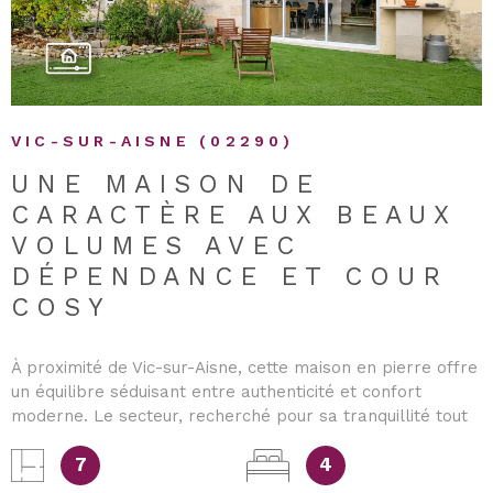
indexés 2021/2022/2023 compris entre 2010€ et 2760€
annuels abonnements compris. Impôts fonciers : 1356€
Risques potentiels sur Géorisques.gouv Rose vous est
présentée par N.Dauteuille , agente commerciale E.I.
immatriculée au RSAC de Soissons sous le numéro
952464998
VIC-SUR-AISNE (02290)
UNE MAISON DE
CARACTÈRE AUX BEAUX
VOLUMES AVEC
DÉPENDANCE ET COUR
COSY
À proximité de Vic-sur-Aisne, cette maison en pierre offre
un équilibre séduisant entre authenticité et confort
moderne. Le secteur, recherché pour sa tranquillité tout
en restant accessible, en fait une adresse idéale pour
une vie de famille ou un projet mêlant habitation et
7
4
activité. Derrière sa façade pleine de caractère, la