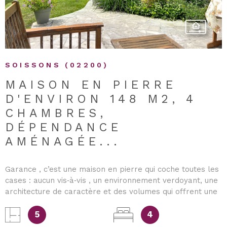
SOISSONS (02200)
MAISON EN PIERRE
D'ENVIRON 148 M2, 4
CHAMBRES,
DÉPENDANCE
AMÉNAGÉE...
Garance , c’est une maison en pierre qui coche toutes les
cases : aucun vis‑à‑vis , un environnement verdoyant, une
architecture de caractère et des volumes qui offrent une
vraie qualité de vie. À l’intérieur, vous profitez d’un
salon‑séjour avec cheminée , d’une grande cuisine
5
4
aménagée et équipée , et de quatre chambres