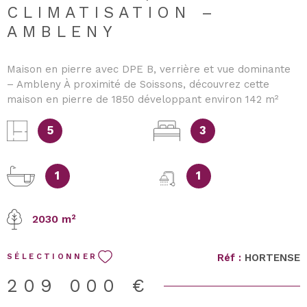
CLIMATISATION –
AMBLENY
Maison en pierre avec DPE B, verrière et vue dominante
– Ambleny À proximité de Soissons, découvrez cette
maison en pierre de 1850 développant environ 142 m²
habitables, dans un environnement calme et verdoyant.
Son DPE B constitue un avantage particulièrement rare
5
3
pour une maison ancienne. Elle bénéficie d’une pompe à
chaleur réversible assurant le chauffage et la
climatisation, d’un poêle à granulés, d’une cheminée
1
1
double foyer et d’une isolation performante, offrant un
bon confort thermique en toute saison. Une maison
2030 m²
ancienne lumineuse et atypique Le rez-de-chaussée
comprend une pièce de vie chaleureuse avec cheminée
double foyer, prolongée par un salon pouvant, selon les
Réf :
HORTENSE
SÉLECTIONNER
besoins, être aménagé en chambre. La maison se
distingue par son espace vitré sous verrière zénithale.
209 000 €
Baigné de lumière et équipé d’un poêle à granulés, cet