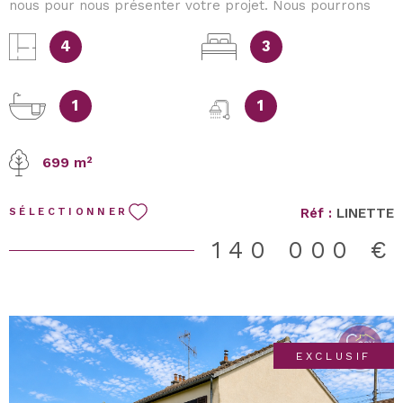
nous pour nous présenter votre projet. Nous pourrons
vous accompagner dans votre recherche et vous
informer en priorité de nos prochaines opportunités.
4
3
COSY, L’Immobilier autrement.
1
1
699 m²
Réf :
LINETTE
SÉLECTIONNER
140 000 €
EXCLUSIF