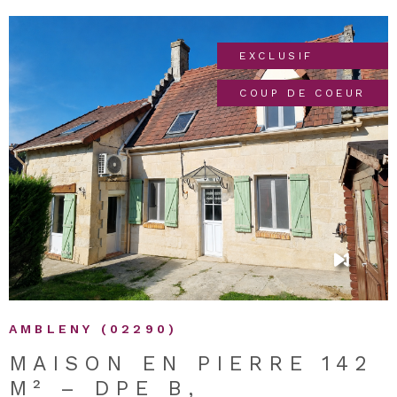
EXCLUSIF
COUP DE COEUR
VOIR LE BIEN
AMBLENY (02290)
MAISON EN PIERRE 142
M² – DPE B,