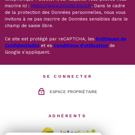
inscrire ici :
https://www.bloctel.gouv.fr
. Dans le cadre
de la protection des Données personnelles, nous vous
invitons à ne pas inscrire de Données sensibles dans le
champ de saisie libre.
Ce site est protégé par reCAPTCHA, les
Politiques de
Confidentialité
et es
Conditions d'utilisation
de
Google s'appliquent.
SE CONNECTER
ESPACE PROPRIÉTAIRE
ADHÉRENTS